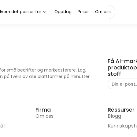
dukter
Hvem det passer for
Oppdag
Priser
Om oss
Få AI-mark
produktopp
for små bedrifter og markedsførere. Lag,
stoff
n på tvers av alle plattformer på minutter.
Firma
Ressurser
Om oss
Blogg
ål
Kunnskaps