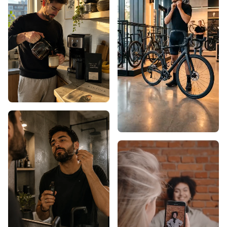
Recreate this
Recreate this