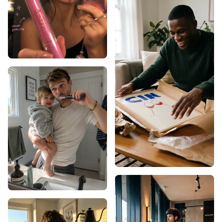
Recreate this
Recreate this
Recreate this
Recreate this