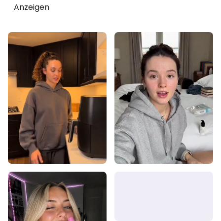
Anzeigen
Recreate this
Recreate this
Recreate this
Recreate this