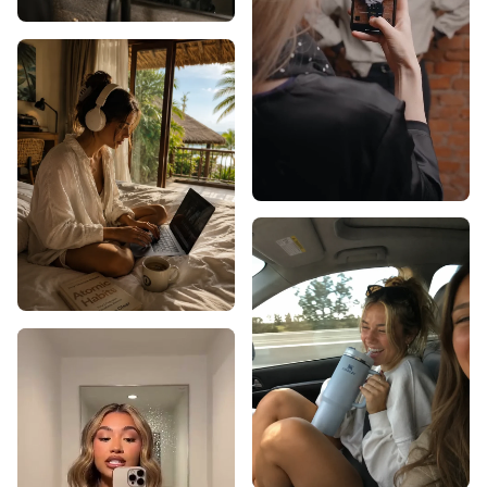
Recreate this
Recreate this
Recreate this