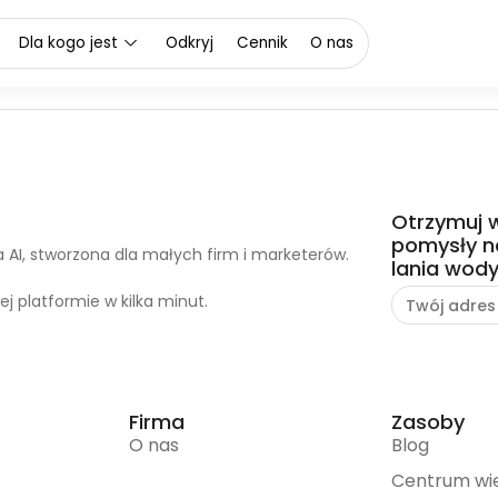
oje
Dla kogo jest
Odkryj
Cennik
O nas
Otrzymuj 
pomysły na
a AI, stworzona dla małych firm i marketerów.
lania wody
ej platformie w kilka minut.
Firma
Zasoby
O nas
Blog
Centrum wi