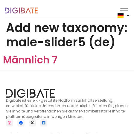
springen
Add new taxonomy:
male-slider5 (de)
Männlich 7
Digibate ist eine KI-gestützte Plattform zur Inhaltserstellung,
entwickelt für kleine Unternehmen und Marketer. Erstellen Sie, planen
Sie Inhalte und veröffentlichen Sie aufmerksamkeitsstarke Inhalte
plattformübergreifend in wenigen Minuten.