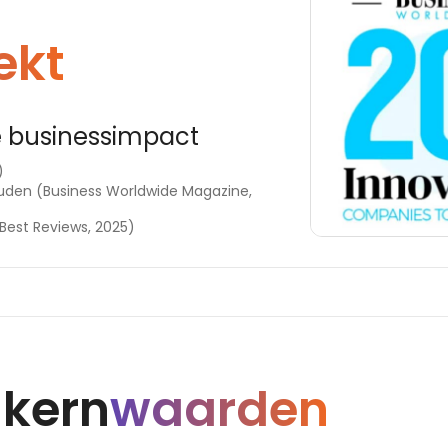
ekt
e businessimpact
)
uden (Business Worldwide Magazine,
 Best Reviews, 2025)
 kern
waarden