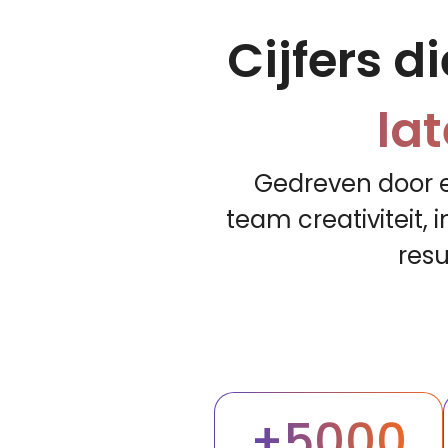
Cijfers di
la
Gedreven door e
team creativiteit,
resu
+5000