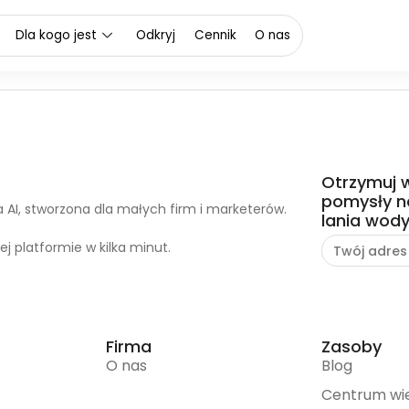
Dla kogo jest
Odkryj
Cennik
O nas
Otrzymuj 
pomysły na
a AI, stworzona dla małych firm i marketerów.
lania wody
ej platformie w kilka minut.
Firma
Zasoby
O nas
Blog
Centrum wi