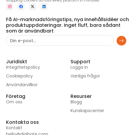
stopping content across every platform in minutes.
Få AI-marknadsföringstips, nya innehållsidéer och
produktuppdateringar. Inget fluff, bara sådant
som är användbart
Juridiskt
Support
Integritetspolicy
Logga in
Cookiepolicy
Vanliga frågor
Användarvillkor
Företag
Resurser
Om oss
Blogg
Kunskapscenter
Kontakta oss
Kontakt
hello@digibate.com