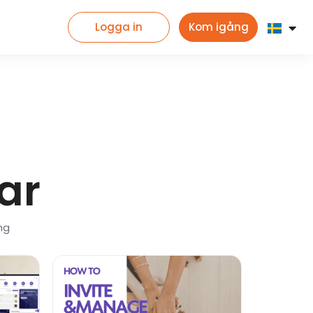
Logga in
Kom igång
ar
ng