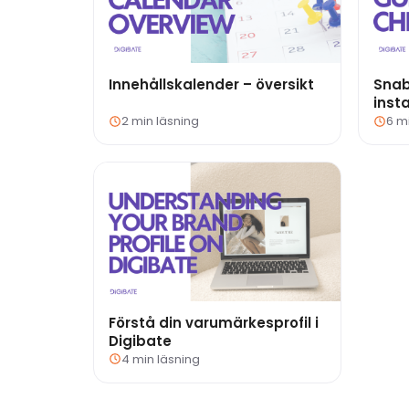
Innehållskalender – översikt
Snab
insta
2 min läsning
6 m
Förstå din varumärkesprofil i
Digibate
4 min läsning