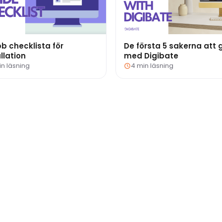
b checklista för
De första 5 sakerna att 
llation
med Digibate
in läsning
4 min läsning