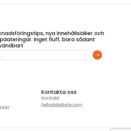
nadsföringstips, nya innehållsidéer och
dateringar. Inget fluff, bara sådant
vändbart
Kontakta oss
Kontakt
hello@digibate.com
nter