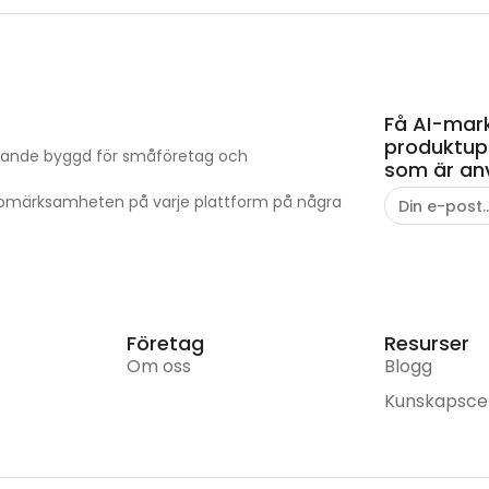
Få AI-mark
produktupp
kapande byggd för småföretag och
som är an
ppmärksamheten på varje plattform på några
Företag
Resurser
Om oss
Blogg
Kunskapsce