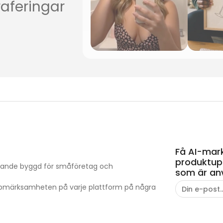
raferingar
Få AI-mark
produktupp
kapande byggd för småföretag och
som är an
ppmärksamheten på varje plattform på några