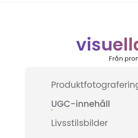
visuell
Från prom
Produktfotograferin
UGC-innehåll
Livsstilsbilder