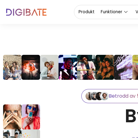
Test 1
Produkt
Funktioner
V
Betrodd av 
B