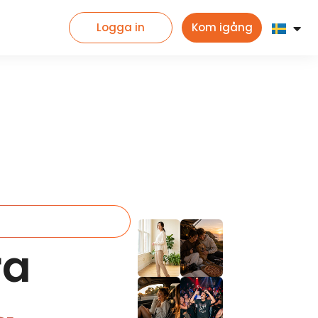
Logga in
Kom igång
ra