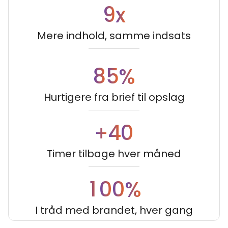
9
x
Mere indhold, samme indsats
8
5
%
Hurtigere fra brief til opslag
4
0
+
Timer tilbage hver måned
1
0
0
%
I tråd med brandet, hver gang