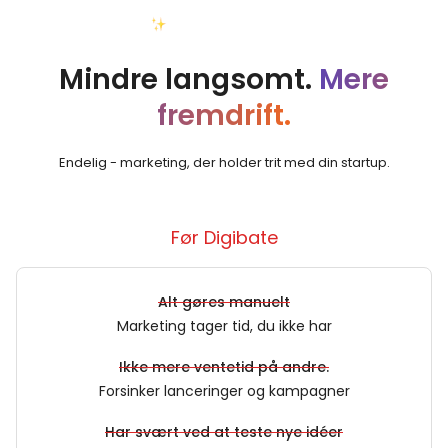
Din nye virkelighed
Mindre langsomt.
Mere
fremdrift.
Endelig - marketing, der holder trit med din startup.
Før Digibate
Alt gøres manuelt
Marketing tager tid, du ikke har
Ikke mere ventetid på andre.
Forsinker lanceringer og kampagner
Har svært ved at teste nye idéer