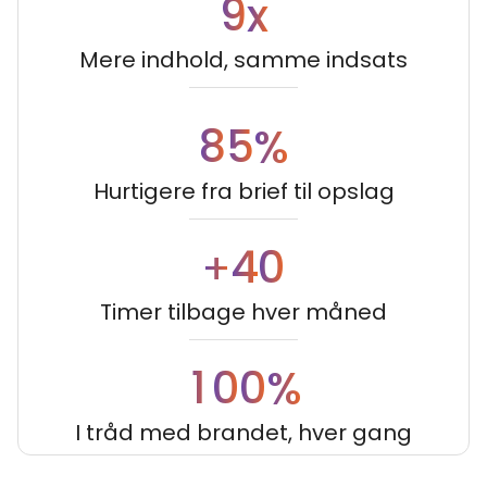
9
x
Mere indhold, samme indsats
8
5
%
Hurtigere fra brief til opslag
4
0
+
Timer tilbage hver måned
1
0
0
%
I tråd med brandet, hver gang