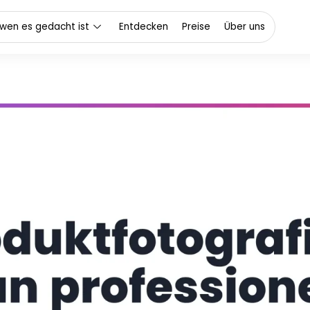
 wen es gedacht ist
Entdecken
Preise
Über uns