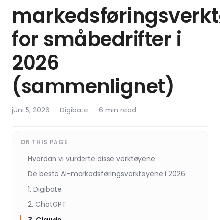
markedsføringsverkt
for småbedrifter i
2026
(sammenlignet)
juni 5, 2026
·
Digibate
·
6 min read
ON THIS PAGE
Hvordan vi vurderte disse verktøyene
De beste AI-markedsføringsverktøyene i 2026
1. Digibate
2. ChatGPT
3. Claude