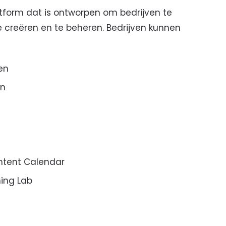
tform dat is ontworpen om bedrijven te
te creëren en te beheren. Bedrijven kunnen
en
en
ntent Calendar
ing Lab
a