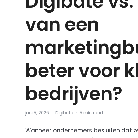
Digibate vs.
van een
marketingbu
beter voor k
bedrijven?
juni 5, 2026
·
Digibate
·
5 min read
Wanneer ondernemers besluiten dat ze