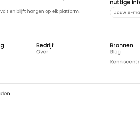
nuttige in
alt en blijft hangen op elk platform.
ng
Bedrijf
Bronnen
Over
Blog
Kenniscent
uden.