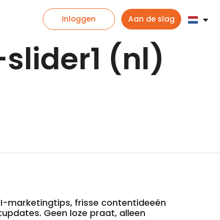
Inloggen
Aan de slag
slider1 (nl)
-marketingtips, frisse contentideeën
updates. Geen loze praat, alleen