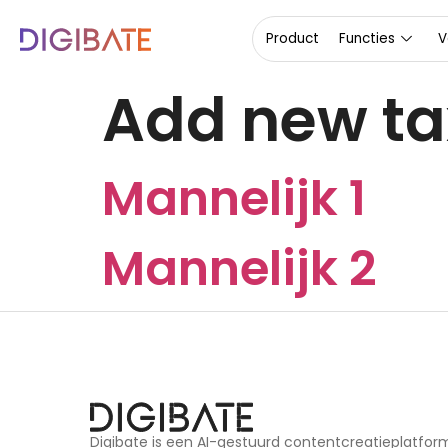
de
inhoud
Product
Functies
V
Add new t
Mannelijk 1
Mannelijk 2
Digibate is een AI-gestuurd contentcreatieplatform