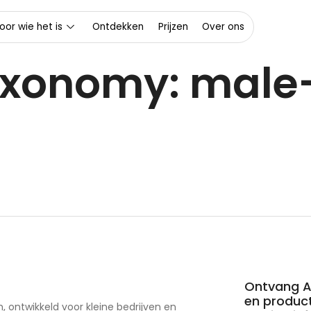
oor wie het is
Ontdekken
Prijzen
Over ons
axonomy:
male-
Ontvang AI
en product
, ontwikkeld voor kleine bedrijven en