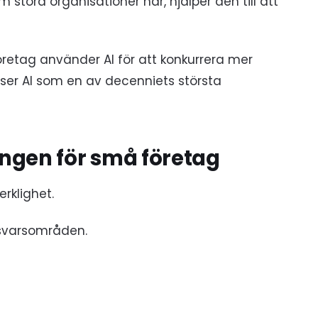
m stora organisationer har, hjälper den till att
retag använder AI för att konkurrera mer
ser AI som en av decenniets största
ingen för små företag
rklighet.
svarsområden.