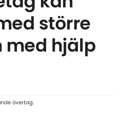
etag kan
med större
 med hjälp
ande övertag.