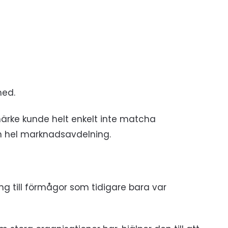
med.
umärke kunde helt enkelt inte matcha
n hel marknadsavdelning.
gång till förmågor som tidigare bara var