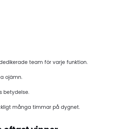
e dedikerade team för varje funktion.
ta ojämn.
s betydelse.
lräckligt många timmar på dygnet.