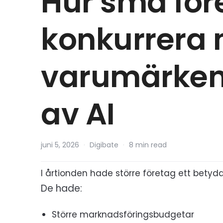
Hur små för
konkurrera 
varumärken
av AI
juni 5, 2026
·
Digibate
·
8 min read
I årtionden hade större företag ett betyd
De hade:
Större marknadsföringsbudgetar