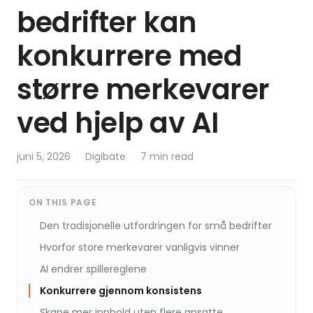
bedrifter kan
konkurrere med
større merkevarer
ved hjelp av AI
juni 5, 2026
·
Digibate
·
7 min read
ON THIS PAGE
Den tradisjonelle utfordringen for små bedrifter
Hvorfor store merkevarer vanligvis vinner
AI endrer spillereglene
Konkurrere gjennom konsistens
Skape mer innhold uten flere ansatte