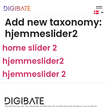
content
Add new taxonomy:
hjemmeslider2
home slider 2
hjemmeslider2
hjemmeslider 2
Digibate er en AI-drevet platform til indholdsskabelse, bygget til