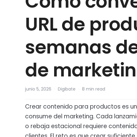
Cómo conve
URL de prod
semanas de
de marketin
junio 5, 2026
·
Digibate
·
8 min read
Crear contenido para productos es u
consume del marketing. Cada lanzam
o rebaja estacional requiere contenido
clientes. El reto es que crear suficie