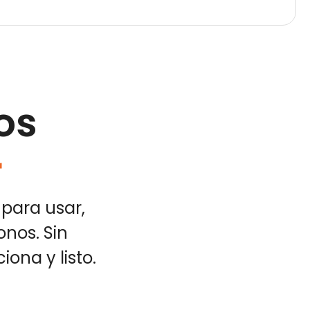
os
r
 para usar,
onos. Sin
iona y listo.