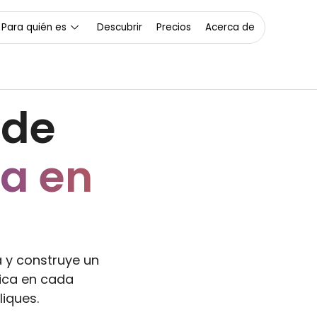
dad Visual
Para quién es
Descubrir
Precios
Acerca de
 de
a en
 y construye un
lica en cada
iques.