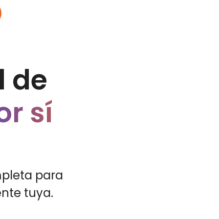
d de
or sí
mpleta para
nte tuya.