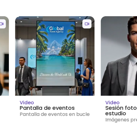
Video
Video
Sesión fotográfica de
Revelación c
estudio
Revelación dra
Imágenes premium de estudio
hielo/vidrio