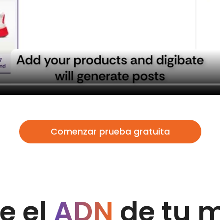
Comenzar prueba gratuita
e el
ADN
de tu 