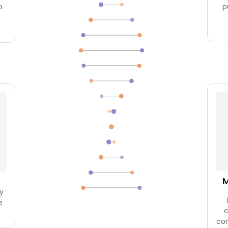
o
p
M
y
e
c
com