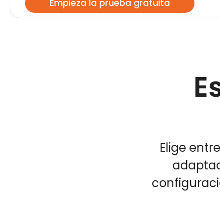
Empieza la prueba gratuita
E
Elige entr
adaptado
configuració