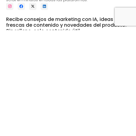
Recibe consejos de marketing con IA, ideas
frescas de contenido y novedades del producto.
Sin relleno, solo contenido útil
Legal
Soporte
Política de privacidad
Iniciar sesión
Política de cookies
Preguntas frecuentes
Términos de servicio
Empresa
Recursos
Acerca de
Blog
Centro de conocimientos
Contáctanos
Contacto
hello@digibate.com