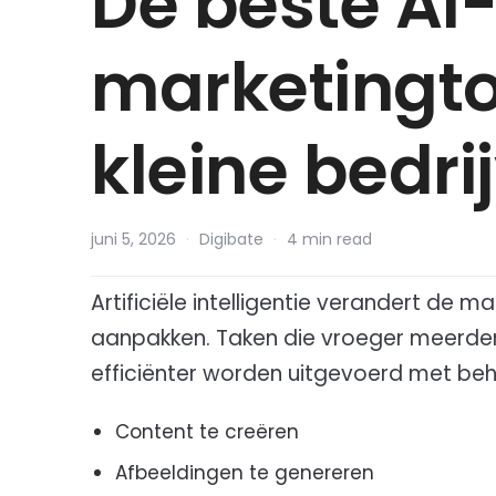
De beste AI
marketingto
kleine bedri
juni 5, 2026
·
Digibate
·
4 min read
Artificiële intelligentie verandert de 
aanpakken. Taken die vroeger meerdere
efficiënter worden uitgevoerd met behu
Content te creëren
Afbeeldingen te genereren