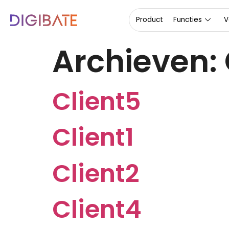
de
inhoud
Product
Functies
V
Archieven:
Client5
Client1
Client2
Client4