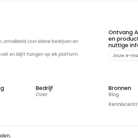
Ontvang AI
en product
, ontwikkeld voor kleine bedrijven en
nuttige in
alt en blijft hangen op elk platform.
ng
Bedrijf
Bronnen
Over
Blog
Kenniscent
uden.