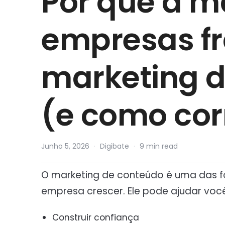
Por que a m
empresas f
marketing 
(e como corr
Junho 5, 2026
·
Digibate
·
9 min read
O marketing de conteúdo é uma das f
empresa crescer. Ele pode ajudar você
Construir confiança