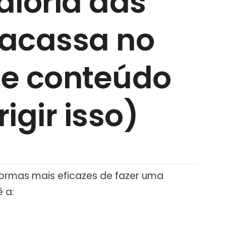
aioria das
racassa no
de conteúdo
igir isso)
ormas mais eficazes de fazer uma
 a: