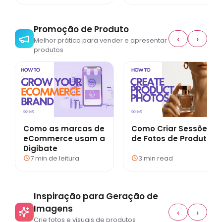
Promoção de Produto
‹
›
Melhor prática para vender e apresentar
produtos
Como as marcas de
Como Criar Sessões
eCommerce usam a
de Fotos de Produto
Digibate
7 min de leitura
3 min read
Inspiração para Geração de
Imagens
‹
›
Crie fotos e visuais de produtos