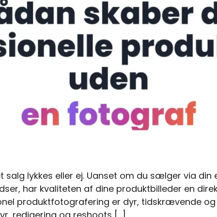
 salg lykkes eller ej. Uanset om du sælger via di
ser, har kvaliteten af dine produktbilleder en direk
onel produktfotografering er dyr, tidskrævende og
yr, redigering og reshoots […]