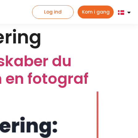
Log ind
Kom i gang
ering
 skaber du
 en fotograf