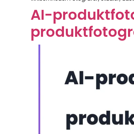
AI-produktfoto
produktfotogra