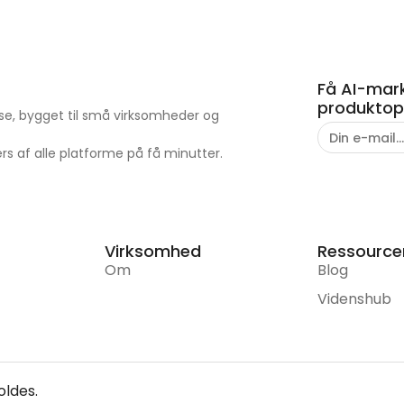
Få AI-mark
produktopd
lse, bygget til små virksomheder og
 af alle platforme på få minutter.
Virksomhed
Ressource
Om
Blog
Videnshub
oldes.