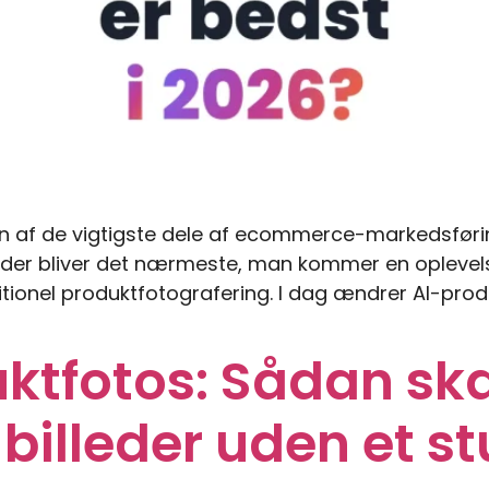
n af de vigtigste dele af ecommerce-markedsføring
lleder bliver det nærmeste, man kommer en oplevels
tionel produktfotografering. I dag ændrer AI-pro
ktfotos: Sådan sk
 billeder uden et s