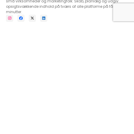
små virksomheder og marketingfolk. Skab, planlæg og udgiv
opsigtsvækkende indhold på tværs af alle platforme på få
minutter.
Få AI-marketingtips, friske indholdsideer og
produktopdateringer. Intet fyld, bare nyttige ting
Juridisk
Support
Privatlivspolitik
Log ind
Cookiepolitik
FAQ
Servicevilkår
Virksomhed
Ressourcer
Om
Blog
Videnshub
Kontakt os
Kontakt