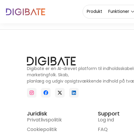
8
Produkt
Funktioner
Digibate er en AI-drevet platform til indholdsskabe
marketingfolk. Skab,
planlæg og udgiv opsigtsvækkende indhold på tværs
Juridisk
Support
Privatlivspolitik
Log ind
Cookiepolitik
FAQ