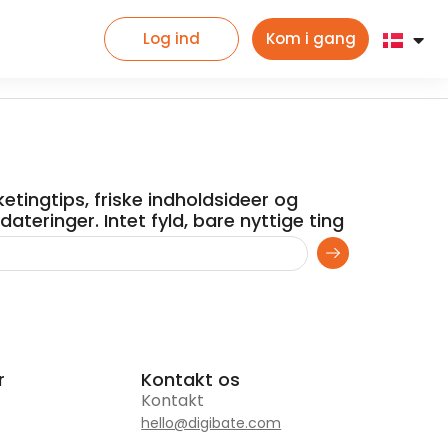
Log ind
Kom i gang
etingtips, friske indholdsideer og
ateringer. Intet fyld, bare nyttige ting
r
Kontakt os
Kontakt
hello@digibate.com