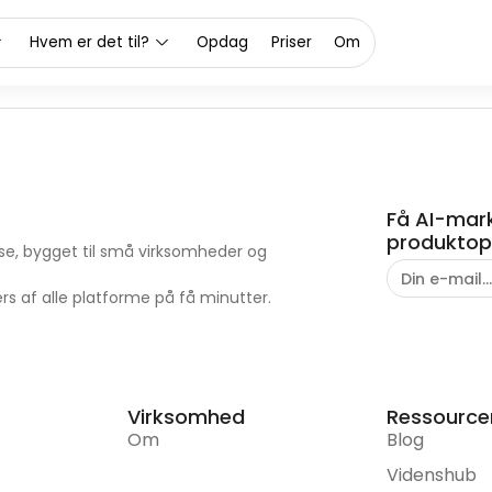
Hvem er det til?
Opdag
Priser
Om
Få AI-mark
produktopd
lse, bygget til små virksomheder og
 af alle platforme på få minutter.
Virksomhed
Ressource
Om
Blog
Videnshub