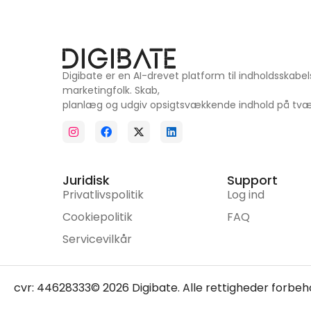
Digibate er en AI-drevet platform til indholdsskabe
marketingfolk. Skab,
planlæg og udgiv opsigtsvækkende indhold på tværs
Juridisk
Support
Privatlivspolitik
Log ind
Cookiepolitik
FAQ
Servicevilkår
cvr: 44628333
© 2026 Digibate. Alle rettigheder forbeh