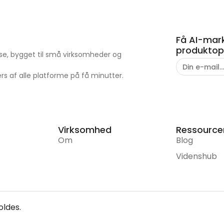
Få AI-mark
produktopd
lse, bygget til små virksomheder og
 af alle platforme på få minutter.
Virksomhed
Ressource
Om
Blog
Videnshub
oldes.